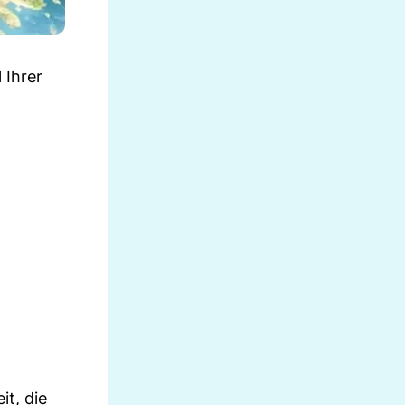
 Ihrer
it, die