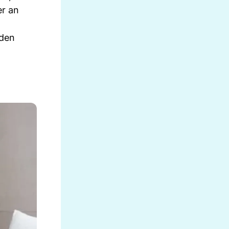
er an
nden