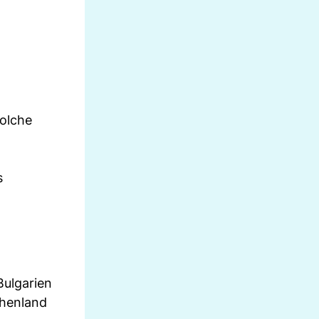
solche
s
Bulgarien
chenland