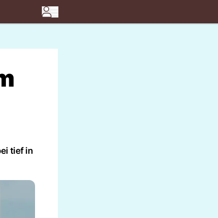
em
 tief in