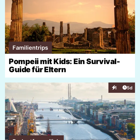
Familientrips
Pompeii mit Kids: Ein Survival-
Guide für Eltern
Artike
1
5d
Interaktionen