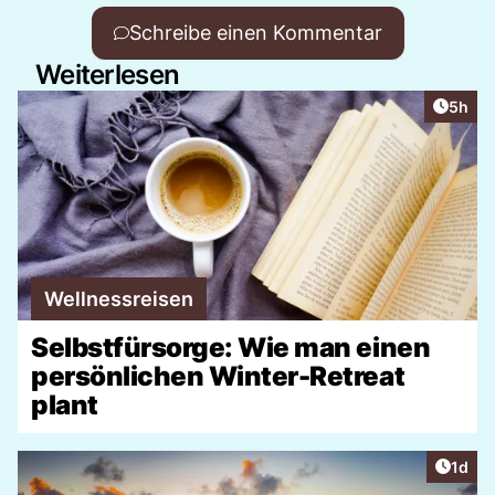
Schreibe einen Kommentar
Weiterlesen
Artike
5h
Wellnessreisen
Selbstfürsorge: Wie man einen
persönlichen Winter-Retreat
plant
Artike
1d