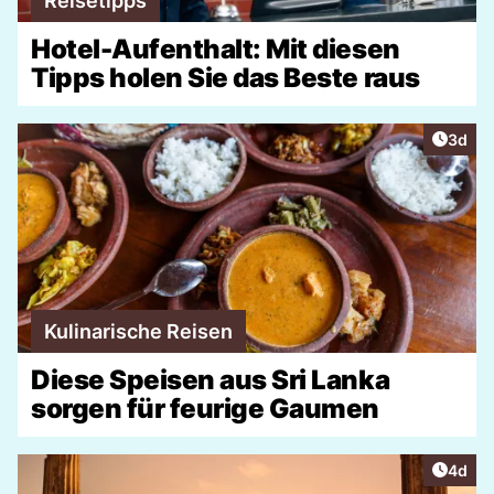
Reisetipps
Hotel-Aufenthalt: Mit diesen
Tipps holen Sie das Beste raus
Artike
3d
Kulinarische Reisen
Diese Speisen aus Sri Lanka
sorgen für feurige Gaumen
Artike
4d