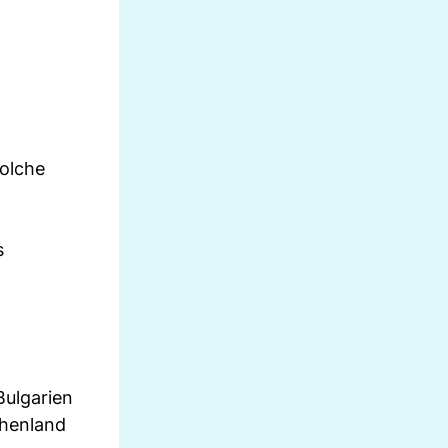
solche
s
Bulgarien
chenland