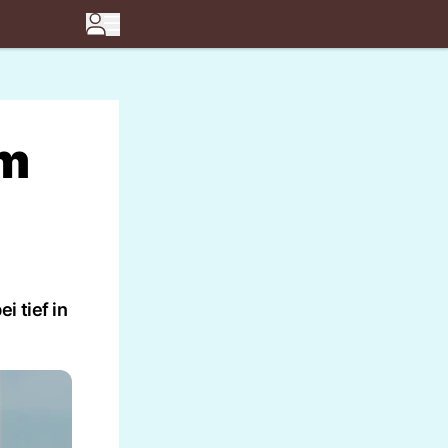
em
 tief in