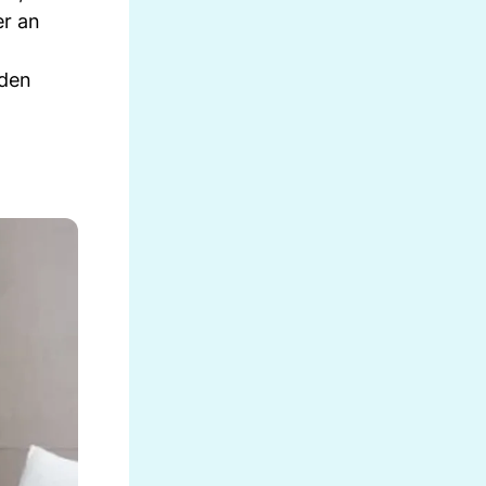
er an
nden