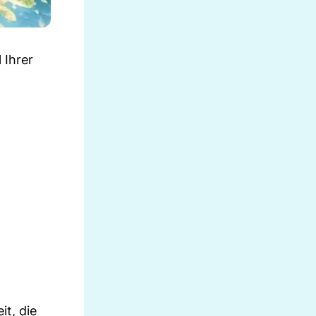
 Ihrer
it, die