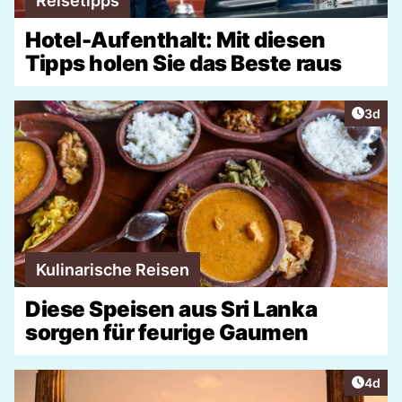
Reisetipps
Hotel-Aufenthalt: Mit diesen
Tipps holen Sie das Beste raus
Artike
3d
Kulinarische Reisen
Diese Speisen aus Sri Lanka
sorgen für feurige Gaumen
Artike
4d