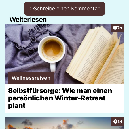
Schreibe einen Kommentar
Weiterlesen
Artike
7h
Wellnessreisen
Selbstfürsorge: Wie man einen
persönlichen Winter-Retreat
plant
Artike
1d