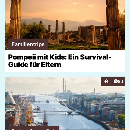
Familientrips
Pompeii mit Kids: Ein Survival-
Guide für Eltern
Artike
1
5d
Interaktionen