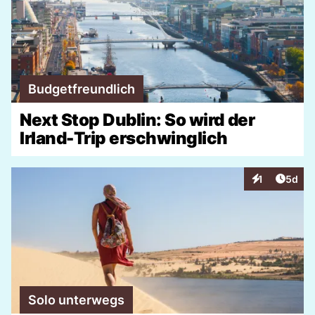
Budgetfreundlich
Next Stop Dublin: So wird der
Irland-Trip erschwinglich
Artike
1
5d
Interaktionen
Solo unterwegs