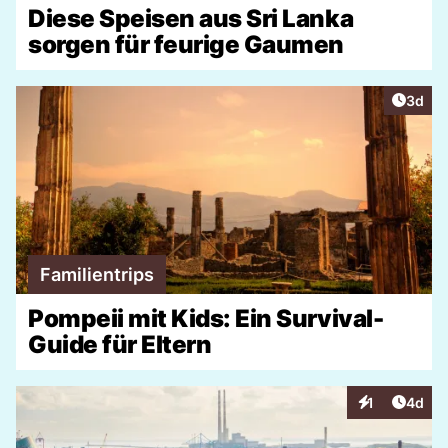
Diese Speisen aus Sri Lanka
sorgen für feurige Gaumen
Artike
3d
Familientrips
Pompeii mit Kids: Ein Survival-
Guide für Eltern
Artike
1
4d
Interaktionen