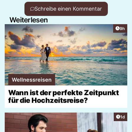
Schreibe einen Kommentar
Weiterlesen
Artike
9h
Wellnessreisen
Wann ist der perfekte Zeitpunkt
für die Hochzeitsreise?
Artike
1d