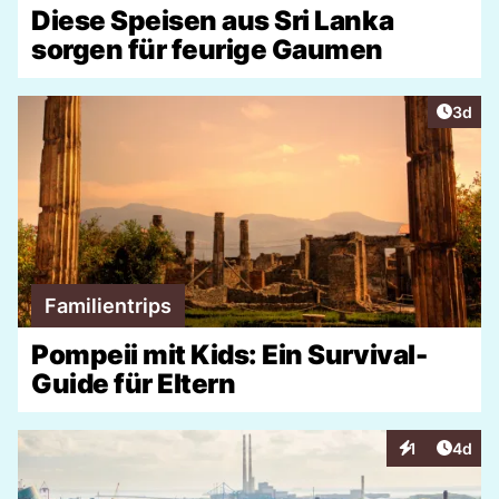
Diese Speisen aus Sri Lanka
sorgen für feurige Gaumen
Artike
3d
Familientrips
Pompeii mit Kids: Ein Survival-
Guide für Eltern
Artike
1
4d
Interaktionen