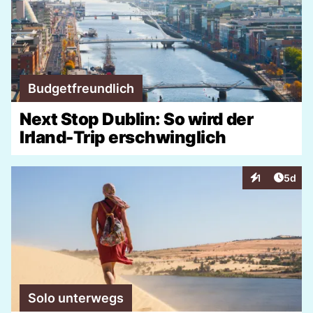
Budgetfreundlich
Next Stop Dublin: So wird der
Irland-Trip erschwinglich
Artike
1
5d
Interaktionen
Solo unterwegs