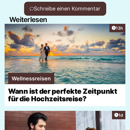
Schreibe einen Kommentar
Weiterlesen
Artikel
13h
Wellnessreisen
Wann ist der perfekte Zeitpunkt
für die Hochzeitsreise?
Artike
1d