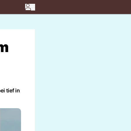
em
 tief in