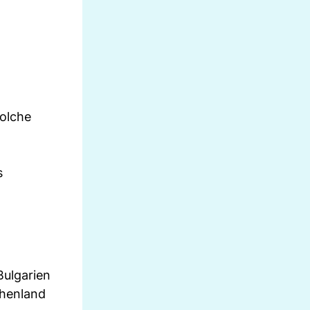
solche
s
Bulgarien
chenland