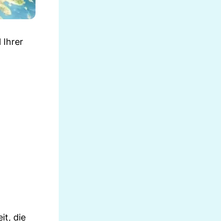
 Ihrer
it, die