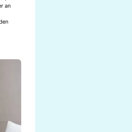
er an
nden