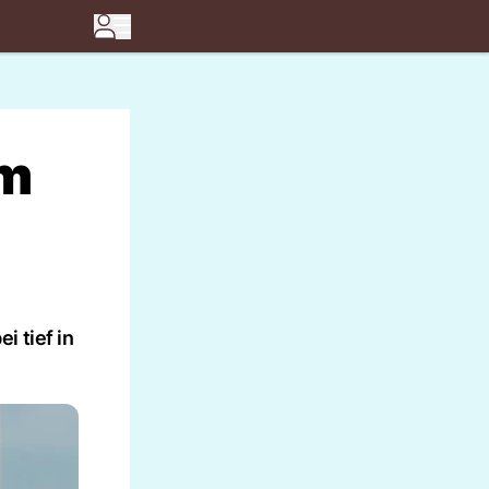
em
 tief in