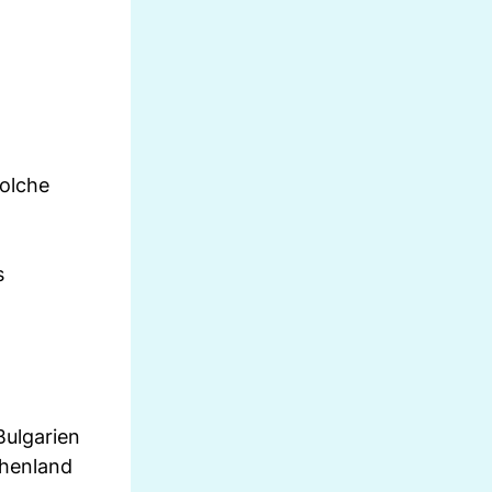
solche
s
Bulgarien
chenland