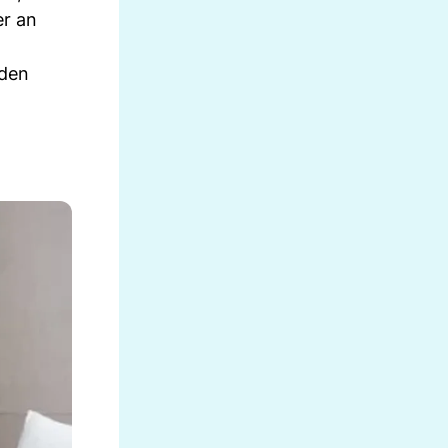
er an
nden