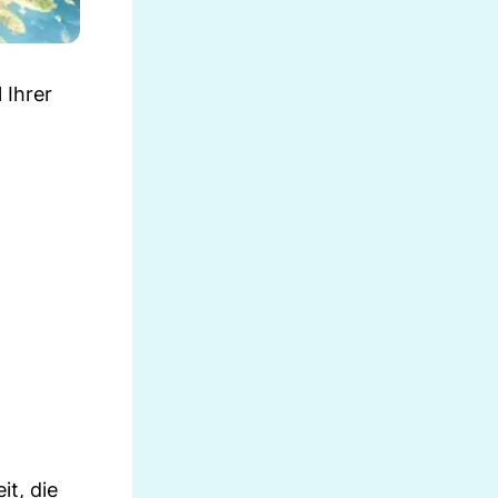
 Ihrer
it, die