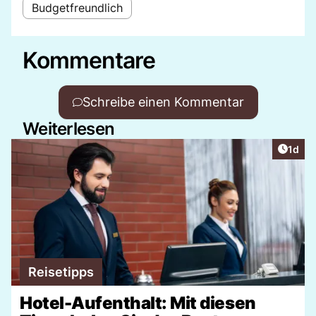
Budgetfreundlich
Kommentare
Schreibe einen Kommentar
Weiterlesen
Artike
1d
Reisetipps
Hotel-Aufenthalt: Mit diesen