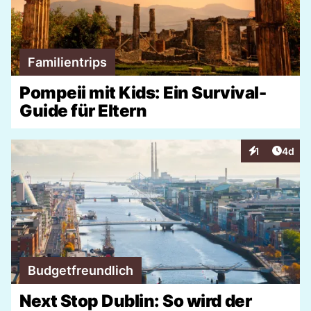
Familientrips
Pompeii mit Kids: Ein Survival-
Guide für Eltern
Artike
1
4d
Interaktionen
Budgetfreundlich
Next Stop Dublin: So wird der