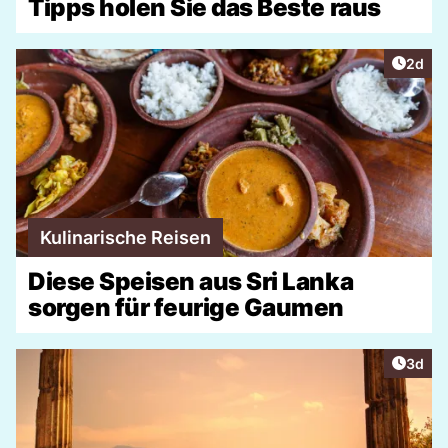
Tipps holen Sie das Beste raus
Artike
2d
Kulinarische Reisen
Diese Speisen aus Sri Lanka
sorgen für feurige Gaumen
Artike
3d