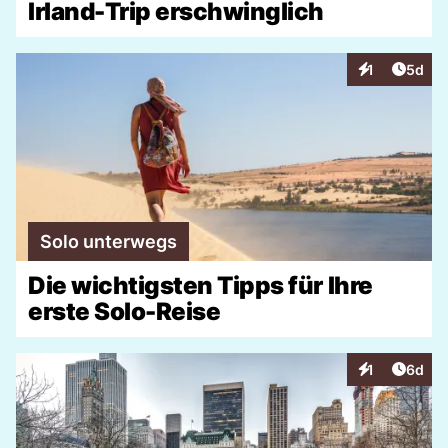
Irland-Trip erschwinglich
Artike
1
5d
Interaktionen
Solo unterwegs
Die wichtigsten Tipps für Ihre
erste Solo-Reise
Artike
1
6d
Interaktionen