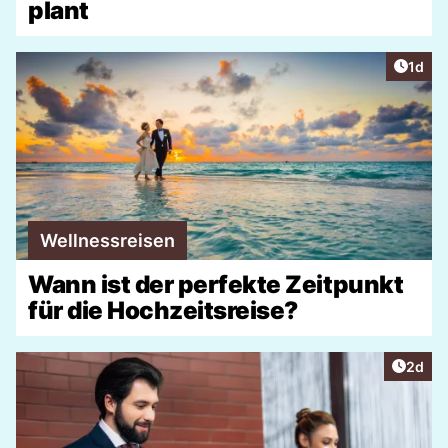
plant
Artike
1d
Wellnessreisen
Wann ist der perfekte Zeitpunkt
für die Hochzeitsreise?
Artike
2d