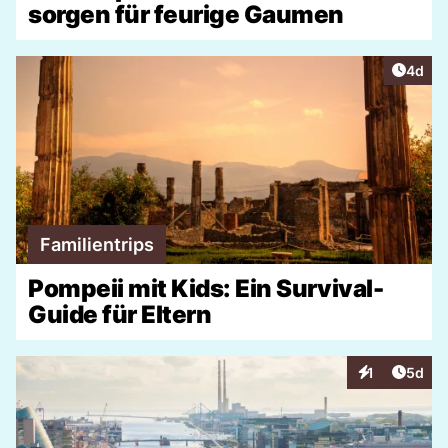
sorgen für feurige Gaumen
Artike
4d
Familientrips
Pompeii mit Kids: Ein Survival-
Guide für Eltern
Artike
1
5d
Interaktionen