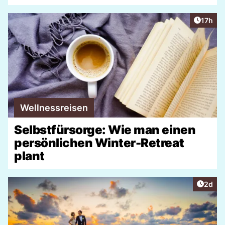
Artikel
17h
Wellnessreisen
Selbstfürsorge: Wie man einen
persönlichen Winter-Retreat
plant
Artike
2d