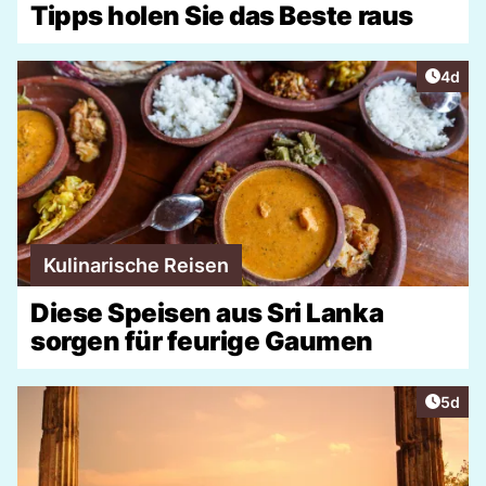
Tipps holen Sie das Beste raus
Artike
4d
Kulinarische Reisen
Diese Speisen aus Sri Lanka
sorgen für feurige Gaumen
Artike
5d