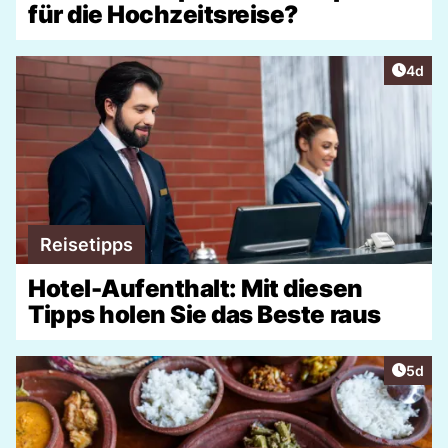
für die Hochzeitsreise?
Artike
4d
Reisetipps
Hotel-Aufenthalt: Mit diesen
Tipps holen Sie das Beste raus
Artike
5d