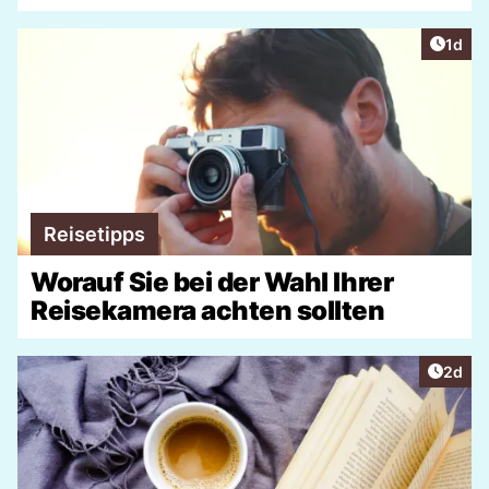
Artike
1d
Reisetipps
Worauf Sie bei der Wahl Ihrer
Reisekamera achten sollten
Artike
2d