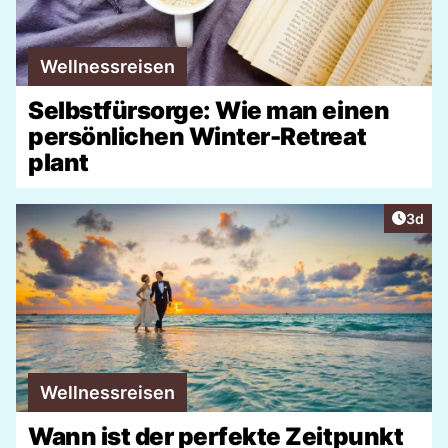
Wellnessreisen
Selbstfürsorge: Wie man einen
persönlichen Winter-Retreat
plant
Artike
3d
Wellnessreisen
Wann ist der perfekte Zeitpunkt