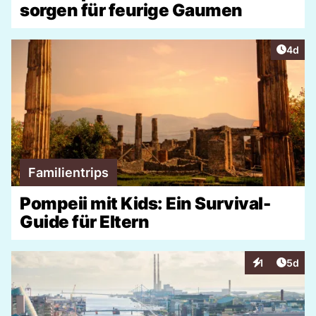
sorgen für feurige Gaumen
Artike
4d
Familientrips
Pompeii mit Kids: Ein Survival-
Guide für Eltern
Artike
1
5d
Interaktionen