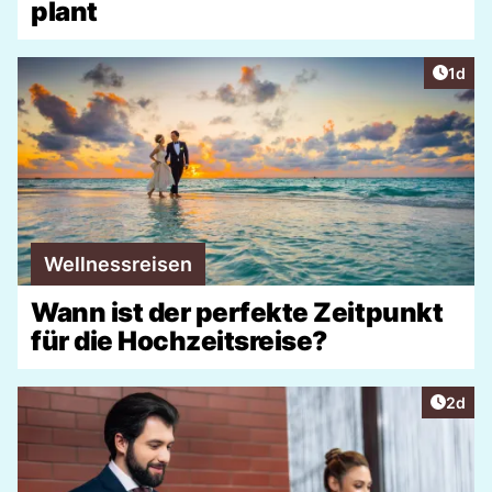
plant
Artike
1d
Wellnessreisen
Wann ist der perfekte Zeitpunkt
für die Hochzeitsreise?
Artike
2d