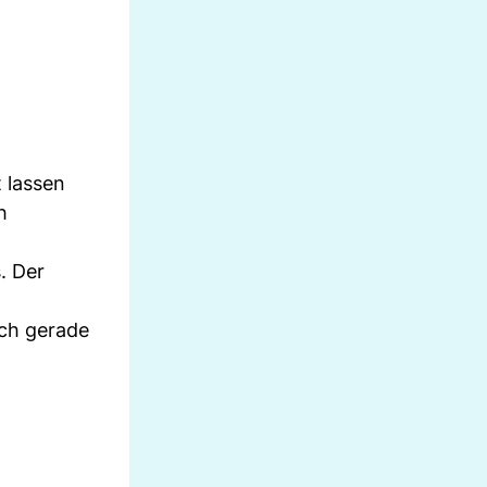
t lassen
h
. Der
och gerade