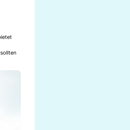
ietet
sollten