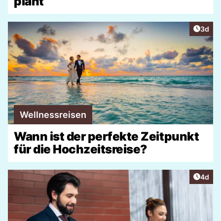
plant
Artike
3d
Wellnessreisen
Wann ist der perfekte Zeitpunkt
für die Hochzeitsreise?
Artike
4d