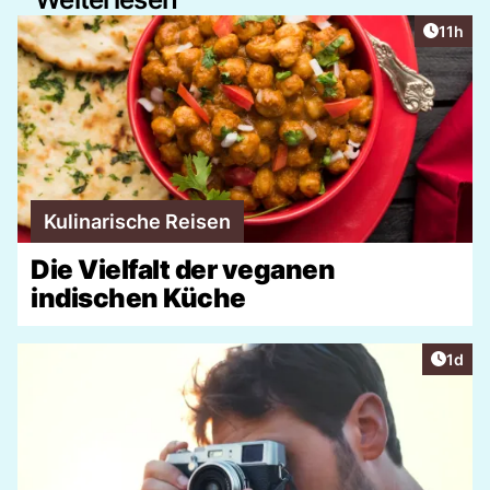
Artikel
11h
Kulinarische Reisen
Die Vielfalt der veganen
indischen Küche
Artike
1d