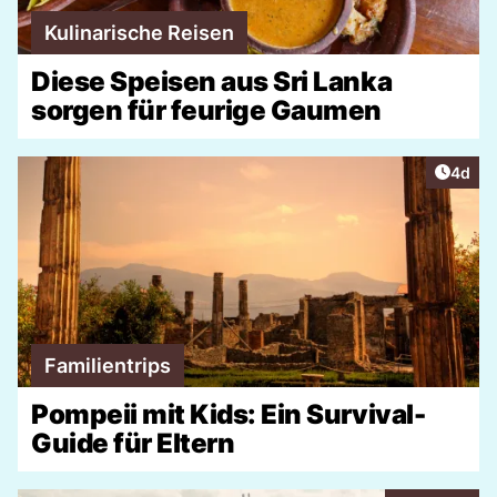
Kulinarische Reisen
Diese Speisen aus Sri Lanka
sorgen für feurige Gaumen
Artike
4d
Familientrips
Pompeii mit Kids: Ein Survival-
Guide für Eltern