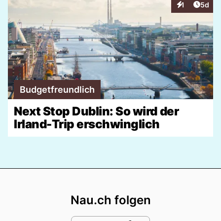
Artike
1
5d
Interaktionen
Budgetfreundlich
Next Stop Dublin: So wird der
Irland-Trip erschwinglich
Footer
Nau.ch folgen