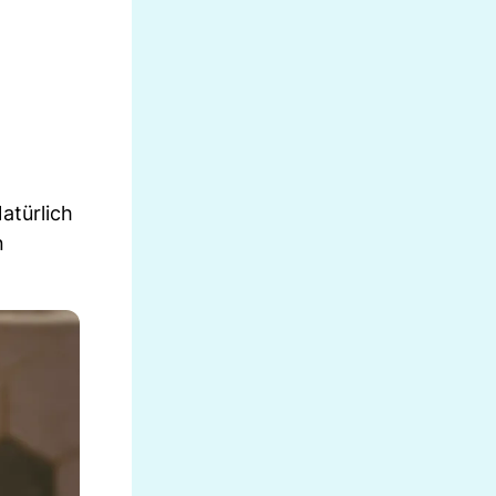
atürlich
n