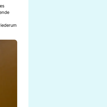
des
sende
wiederum