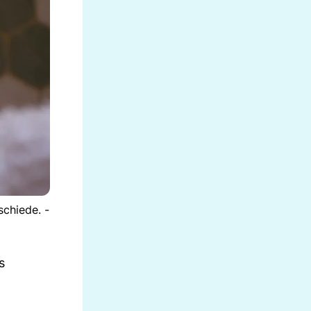
schiede. -
s