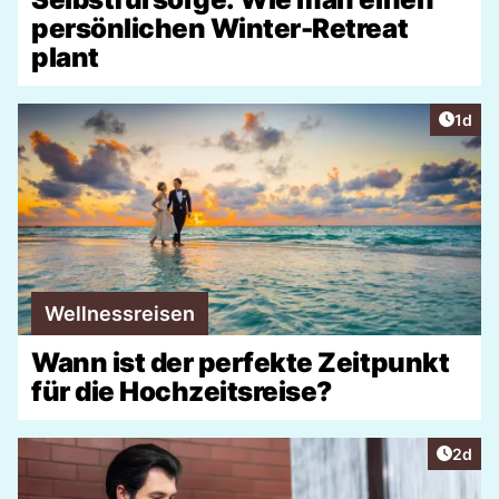
persönlichen Winter-Retreat
plant
Artike
1d
Wellnessreisen
Wann ist der perfekte Zeitpunkt
für die Hochzeitsreise?
Artike
2d