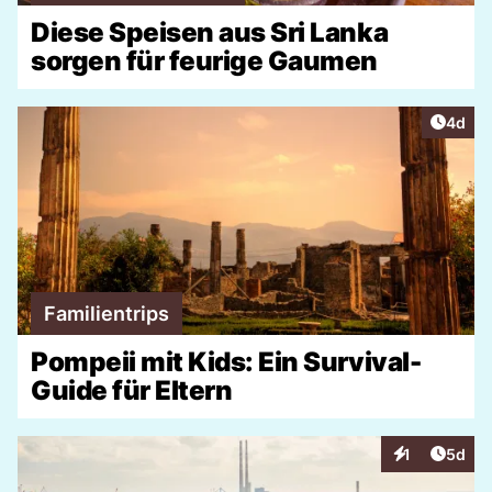
Diese Speisen aus Sri Lanka
sorgen für feurige Gaumen
Artike
4d
Familientrips
Pompeii mit Kids: Ein Survival-
Guide für Eltern
Artike
1
5d
Interaktionen