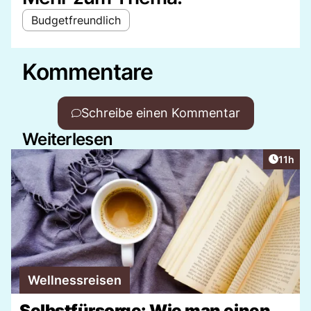
Budgetfreundlich
Kommentare
Schreibe einen Kommentar
Weiterlesen
Artikel
11h
Wellnessreisen
Selbstfürsorge: Wie man einen