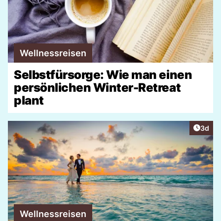
Wellnessreisen
Selbstfürsorge: Wie man einen
persönlichen Winter-Retreat
plant
Artike
3d
Wellnessreisen