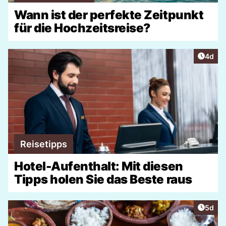
Wann ist der perfekte Zeitpunkt
für die Hochzeitsreise?
Artike
4d
Reisetipps
Hotel-Aufenthalt: Mit diesen
Tipps holen Sie das Beste raus
Artike
5d