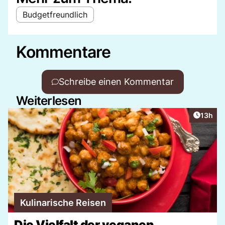
Budgetfreundlich
Kommentare
Schreibe einen Kommentar
Weiterlesen
Artikel
13h
Kulinarische Reisen
Die Vielfalt der veganen