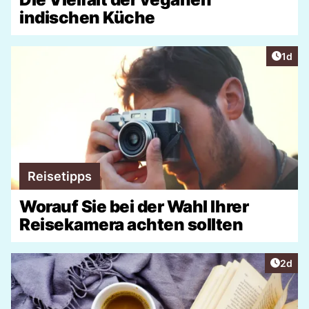
indischen Küche
Artike
1d
Reisetipps
Worauf Sie bei der Wahl Ihrer
Reisekamera achten sollten
Artike
2d