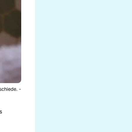
schiede. -
s