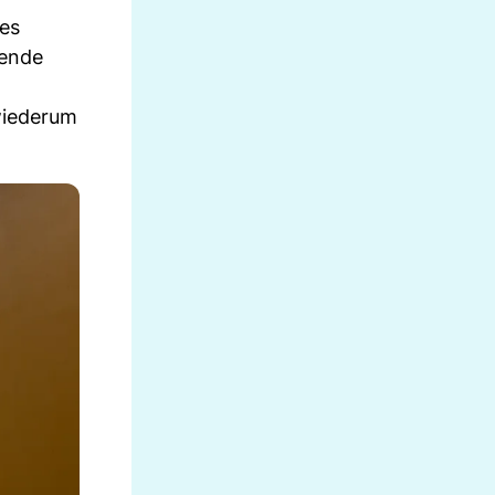
des
sende
wiederum