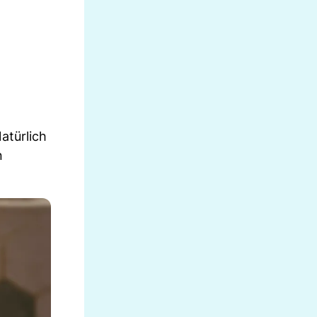
atürlich
n