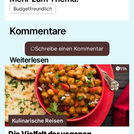
Budgetfreundlich
Kommentare
Schreibe einen Kommentar
Weiterlesen
Artikel
11h
Kulinarische Reisen
Die Vielfalt der veganen