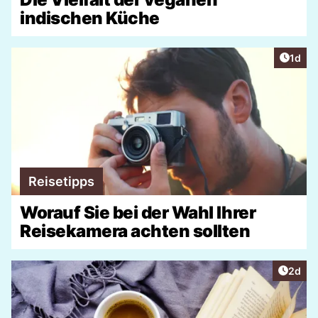
indischen Küche
Artike
1d
Reisetipps
Worauf Sie bei der Wahl Ihrer
Reisekamera achten sollten
Artike
2d