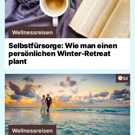
Wellnessreisen
Selbstfürsorge: Wie man einen
persönlichen Winter-Retreat
plant
Artike
3d
Wellnessreisen