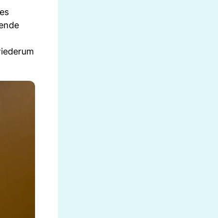
des
sende
wiederum