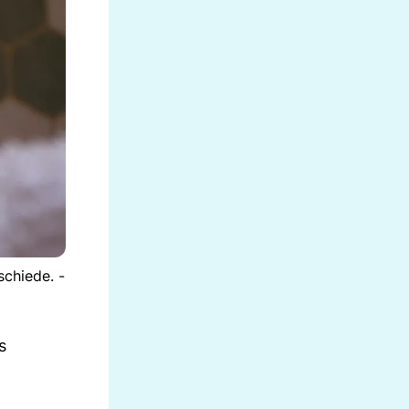
schiede. -
s