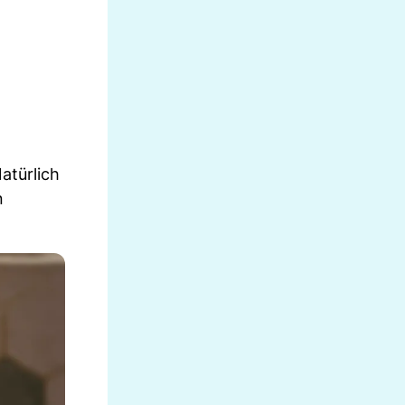
atürlich
n