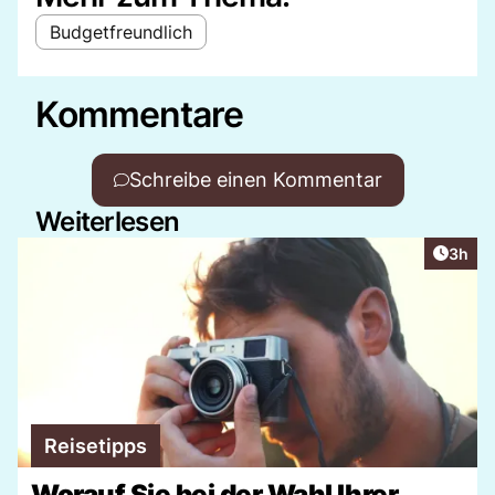
Budgetfreundlich
Kommentare
Schreibe einen Kommentar
Weiterlesen
Artike
3h
Reisetipps
Worauf Sie bei der Wahl Ihrer