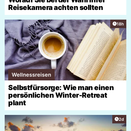
Reisekamera achten sollten
Artikel
18h
Wellnessreisen
Selbstfürsorge: Wie man einen
persönlichen Winter-Retreat
plant
Artike
2d