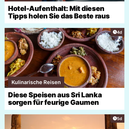
Hotel-Aufenthalt: Mit diesen
Tipps holen Sie das Beste raus
Artike
4d
Kulinarische Reisen
Diese Speisen aus Sri Lanka
sorgen für feurige Gaumen
Artike
5d