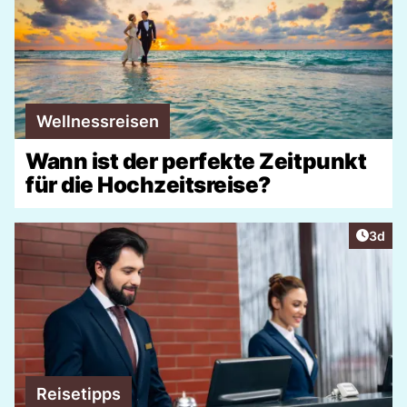
Wellnessreisen
Wann ist der perfekte Zeitpunkt
für die Hochzeitsreise?
Artike
3d
Reisetipps