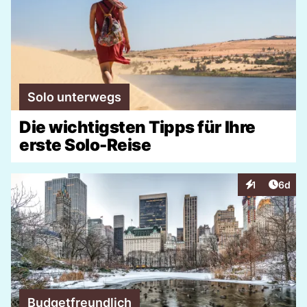
Solo unterwegs
Die wichtigsten Tipps für Ihre
erste Solo-Reise
Artike
1
6d
Interaktionen
Budgetfreundlich