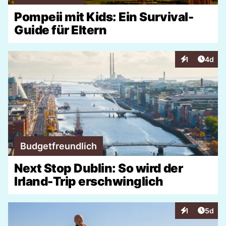
Pompeii mit Kids: Ein Survival-
Guide für Eltern
Artike
1
4d
Interaktionen
Budgetfreundlich
Next Stop Dublin: So wird der
Irland-Trip erschwinglich
Artike
1
5d
Interaktionen