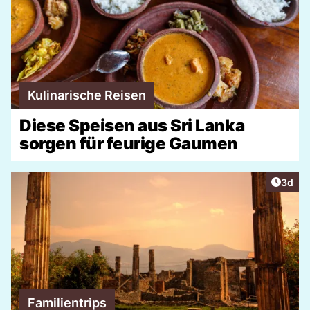
Kulinarische Reisen
Diese Speisen aus Sri Lanka
sorgen für feurige Gaumen
Artike
3d
Familientrips