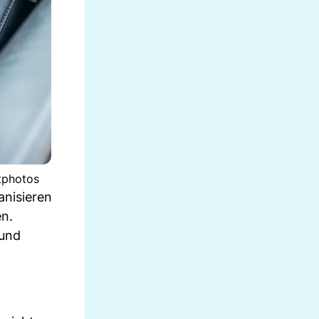
itphotos
anisieren
en.
 und