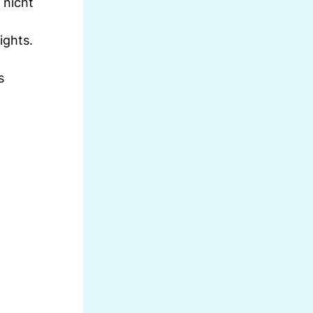
 nicht
ights.
s