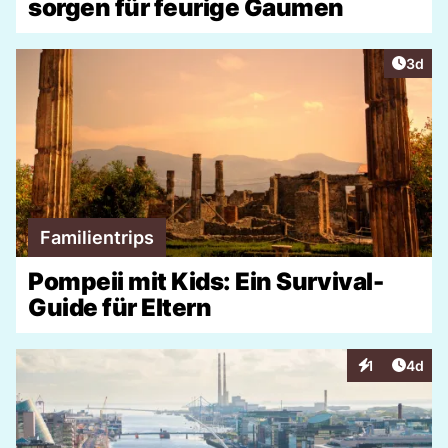
sorgen für feurige Gaumen
Artike
3d
Familientrips
Pompeii mit Kids: Ein Survival-
Guide für Eltern
Artike
1
4d
Interaktionen