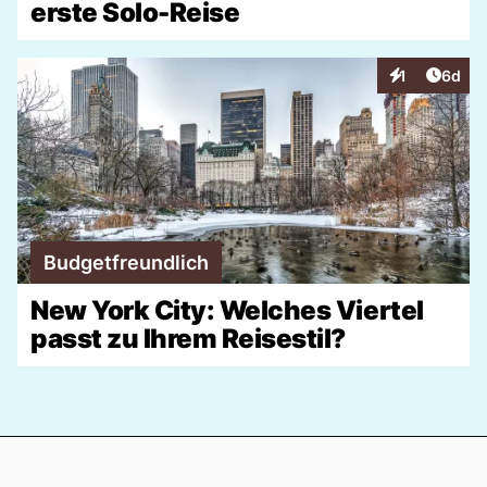
erste Solo-Reise
Artike
1
6d
Interaktionen
Budgetfreundlich
New York City: Welches Viertel
passt zu Ihrem Reisestil?
Footer