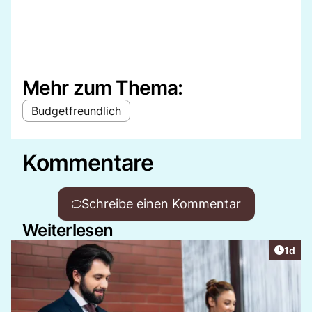
Mehr zum Thema:
Budgetfreundlich
Kommentare
Schreibe einen Kommentar
Weiterlesen
Artike
1d