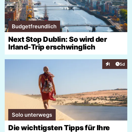
Budgetfreundlich
Next Stop Dublin: So wird der
Irland-Trip erschwinglich
Artike
1
5d
Interaktionen
Solo unterwegs
Die wichtigsten Tipps für Ihre