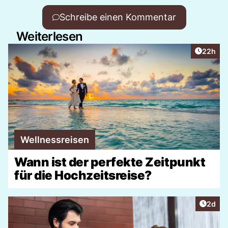
Schreibe einen Kommentar
Weiterlesen
Artikel 
22h
Wellnessreisen
Wann ist der perfekte Zeitpunkt
für die Hochzeitsreise?
Artike
2d