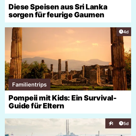
Diese Speisen aus Sri Lanka
sorgen für feurige Gaumen
Artike
4d
Familientrips
Pompeii mit Kids: Ein Survival-
Guide für Eltern
Artike
1
5d
Interaktionen