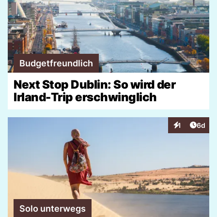
Budgetfreundlich
Next Stop Dublin: So wird der
Irland-Trip erschwinglich
Artike
1
6d
Interaktionen
Solo unterwegs