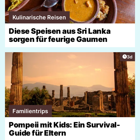
Kulinarische Reisen
Diese Speisen aus Sri Lanka
sorgen für feurige Gaumen
Artike
3d
Familientrips
Pompeii mit Kids: Ein Survival-
Guide für Eltern