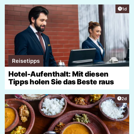
Artike
1d
Reisetipps
Hotel-Aufenthalt: Mit diesen
Tipps holen Sie das Beste raus
Artike
2d