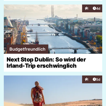
Artike
1
4d
Interaktionen
Budgetfreundlich
Next Stop Dublin: So wird der
Irland-Trip erschwinglich
Artike
1
5d
Interaktionen