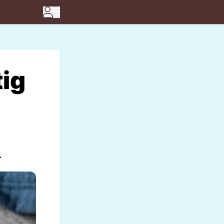
tig
.