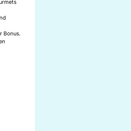
ourmets
und
r Bonus.
gen