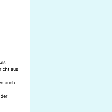
ses
richt aus
en auch
oder