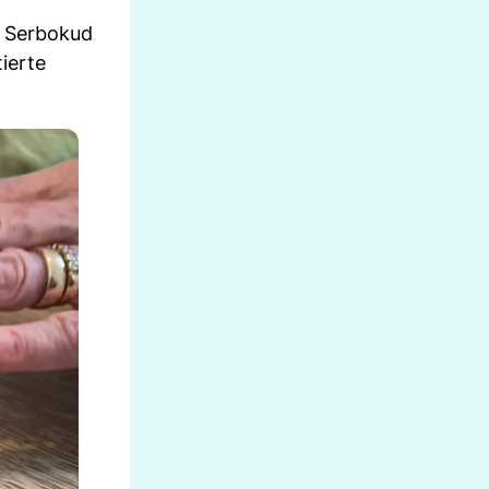
b Serbokud
tierte