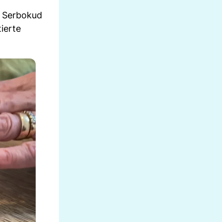
b Serbokud
tierte