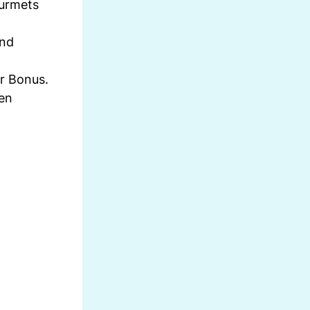
ourmets
und
r Bonus.
gen