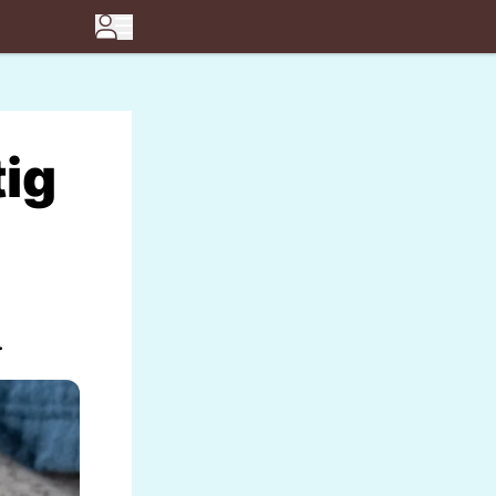
tig
.