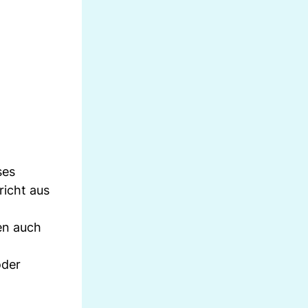
ses
richt aus
en auch
oder