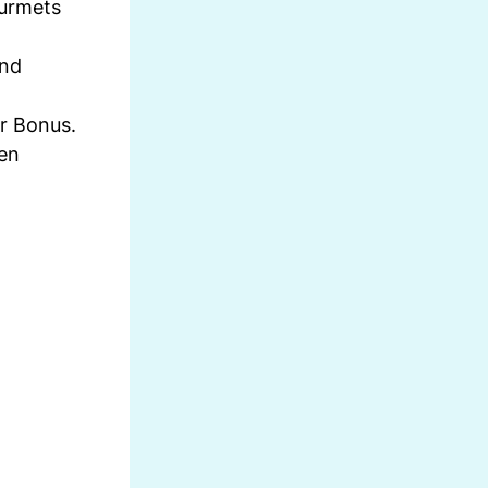
ourmets
und
r Bonus.
gen