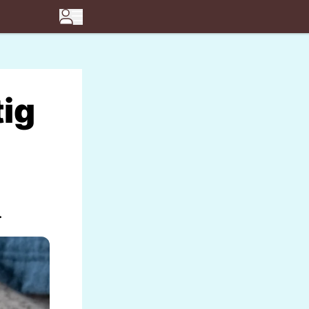
tig
.