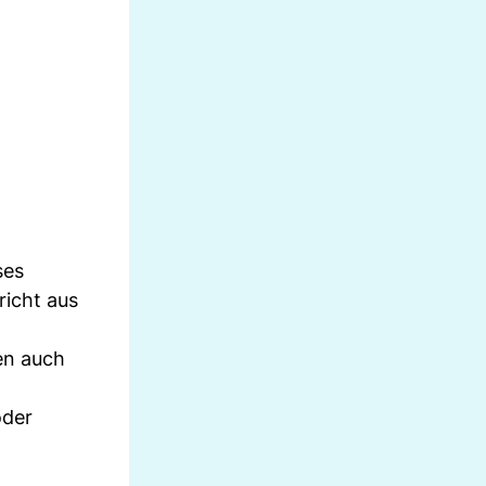
ses
richt aus
en auch
oder