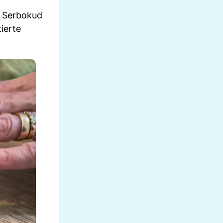
b Serbokud
tierte