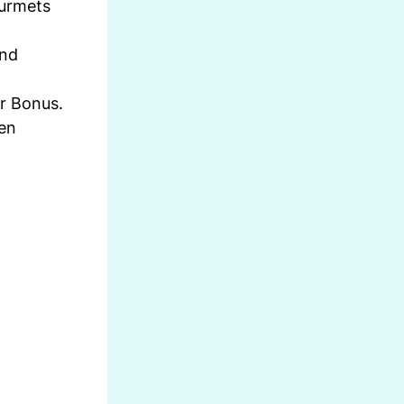
ourmets
und
r Bonus.
gen