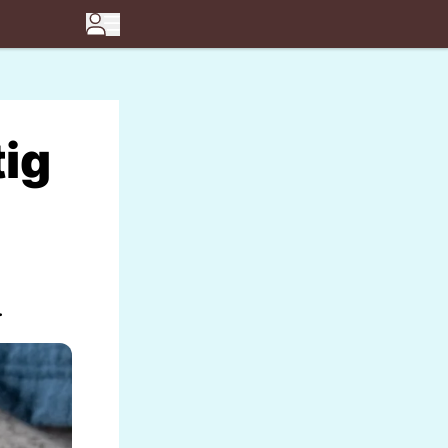
tig
.