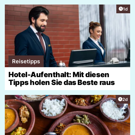
Artike
1d
Reisetipps
Hotel-Aufenthalt: Mit diesen
Tipps holen Sie das Beste raus
Artike
2d