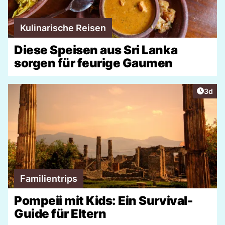
Kulinarische Reisen
Diese Speisen aus Sri Lanka
sorgen für feurige Gaumen
Artike
3d
Familientrips
Pompeii mit Kids: Ein Survival-
Guide für Eltern