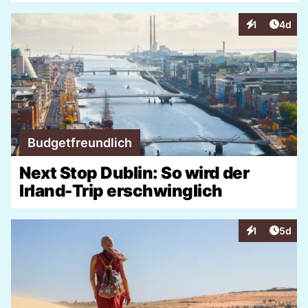
Artike
1
4d
Interaktionen
Budgetfreundlich
Next Stop Dublin: So wird der
Irland-Trip erschwinglich
Artike
1
5d
Interaktionen