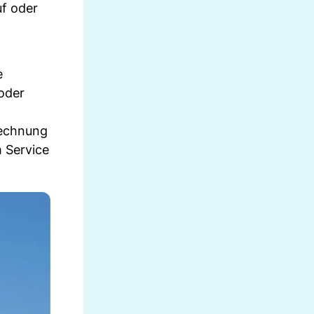
uf oder
e
oder
Rechnung
m Service