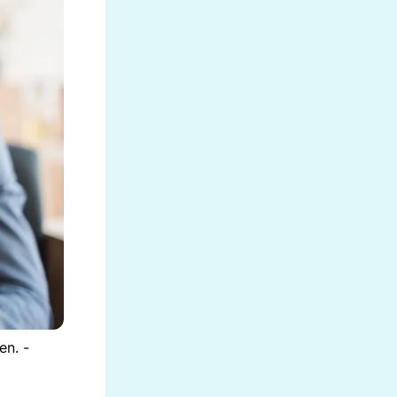
en. -