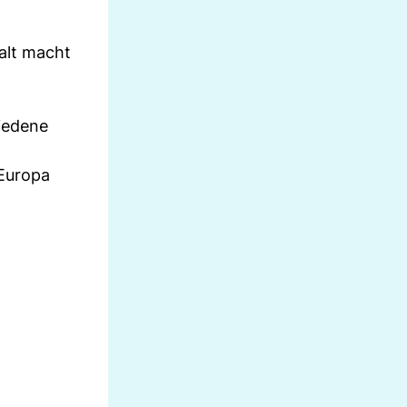
falt macht
riedene
 Europa