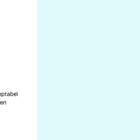
eptabel
nen