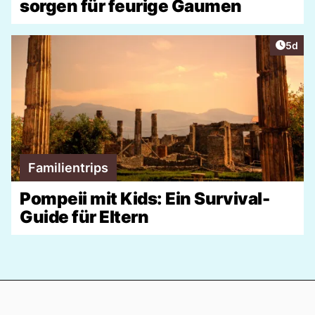
sorgen für feurige Gaumen
Artike
5d
Familientrips
Pompeii mit Kids: Ein Survival-
Guide für Eltern
Footer