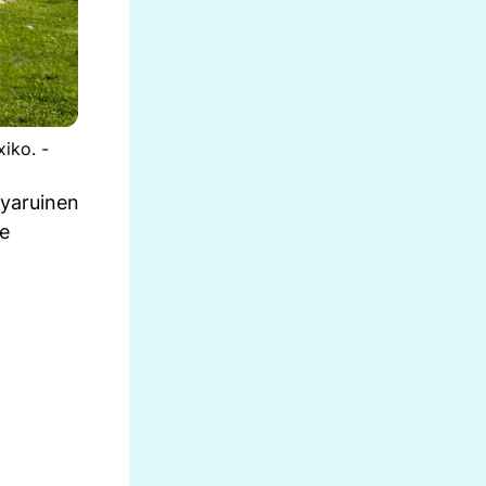
iko. -
yaruinen
ge