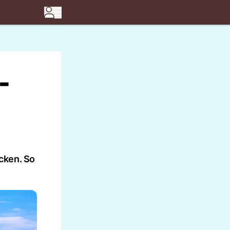
-
cken. So