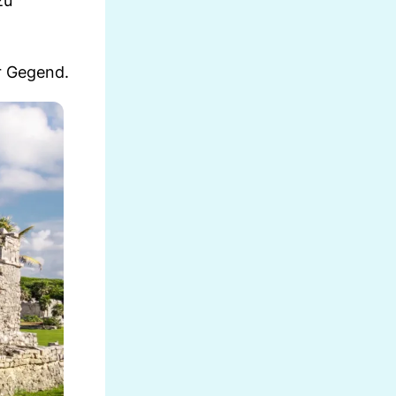
zu
r Gegend.