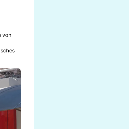
e von
isches