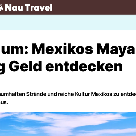
.ch
lum: Mexikos Maya
g Geld entdecken
aumhaften Strände und reiche Kultur Mexikos zu entde
aus.