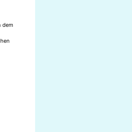
en dem
chen