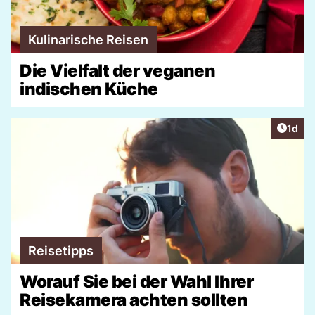
Kulinarische Reisen
Die Vielfalt der veganen
indischen Küche
Artike
1d
Reisetipps
Worauf Sie bei der Wahl Ihrer
Reisekamera achten sollten