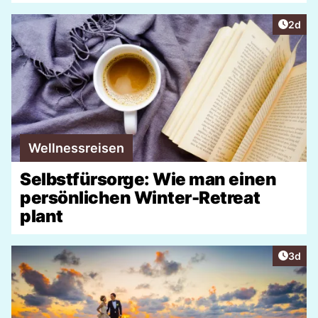
Artike
2d
Wellnessreisen
Selbstfürsorge: Wie man einen
persönlichen Winter-Retreat
plant
Artike
3d