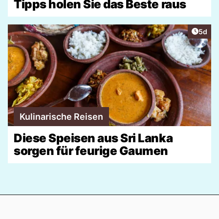
Tipps holen Sie das Beste raus
Artike
5d
Kulinarische Reisen
Diese Speisen aus Sri Lanka
sorgen für feurige Gaumen
Footer