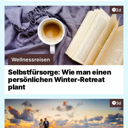
Artike
2d
Wellnessreisen
Selbstfürsorge: Wie man einen
persönlichen Winter-Retreat
plant
Artike
3d