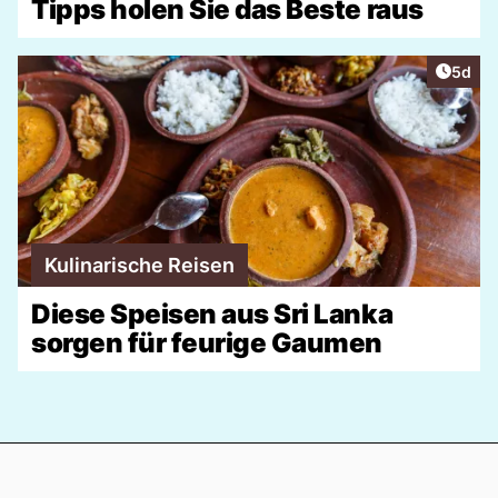
Tipps holen Sie das Beste raus
Artike
5d
Kulinarische Reisen
Diese Speisen aus Sri Lanka
sorgen für feurige Gaumen
Footer