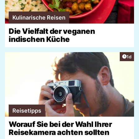
Kulinarische Reisen
Die Vielfalt der veganen
indischen Küche
Artike
1d
Reisetipps
Worauf Sie bei der Wahl Ihrer
Reisekamera achten sollten