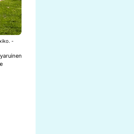
iko. -
yaruinen
ge