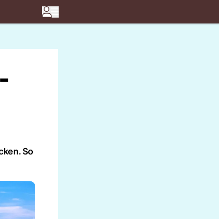
-
cken. So