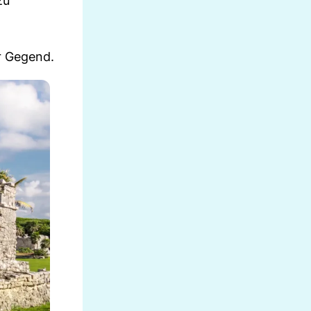
zu
r Gegend.