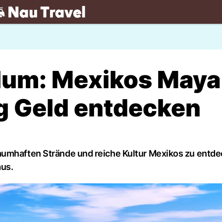
.ch
lum: Mexikos Maya
g Geld entdecken
aumhaften Strände und reiche Kultur Mexikos zu entde
aus.