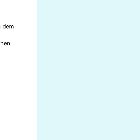
en dem
chen