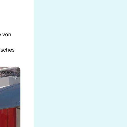
e von
isches