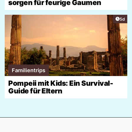
sorgen für feurige Gaumen
Artike
5d
Familientrips
Pompeii mit Kids: Ein Survival-
Guide für Eltern
Footer