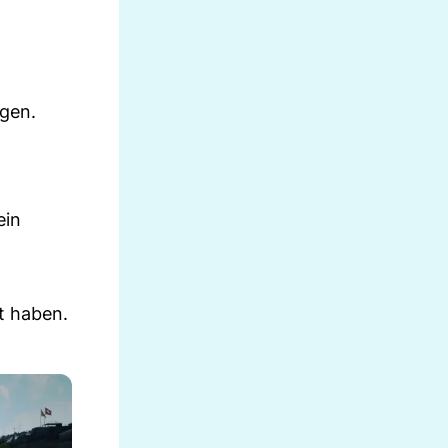
agen.
d
ein
et haben.