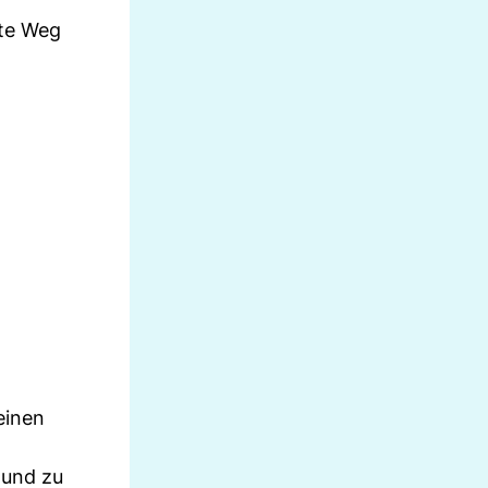
ste Weg
einen
 und zu