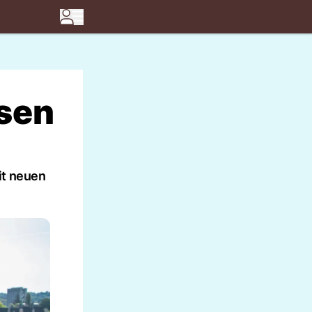
ssen
it neuen