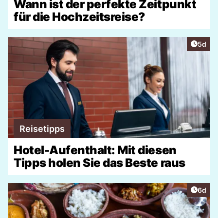
Wann ist der perfekte Zeitpunkt
für die Hochzeitsreise?
Artike
5d
Reisetipps
Hotel-Aufenthalt: Mit diesen
Tipps holen Sie das Beste raus
Artike
6d