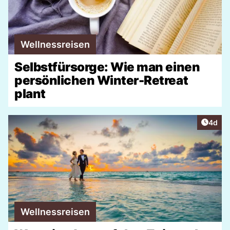
Wellnessreisen
Selbstfürsorge: Wie man einen
persönlichen Winter-Retreat
plant
Artike
4d
Wellnessreisen