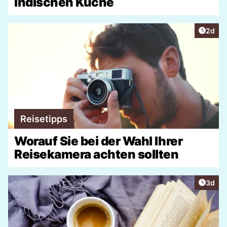
indischen Küche
Artike
2d
Reisetipps
Worauf Sie bei der Wahl Ihrer
Reisekamera achten sollten
Artike
3d