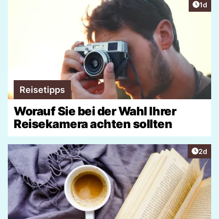
Artike
1d
Reisetipps
Worauf Sie bei der Wahl Ihrer
Reisekamera achten sollten
Artike
2d