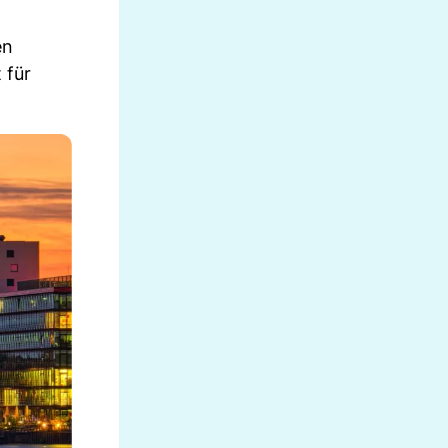
en
 für