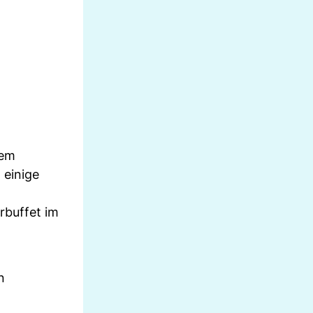
dem
 einige
rbuffet im
n