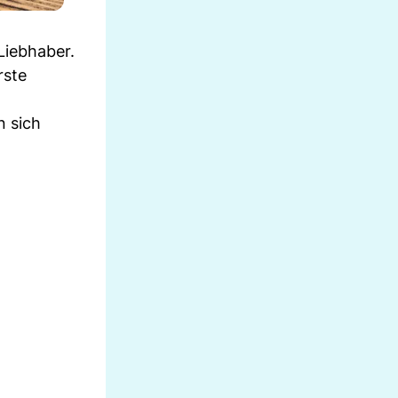
Liebhaber.
rste
n sich