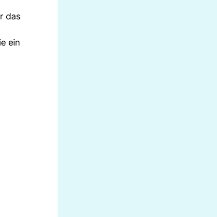
r das
e ein