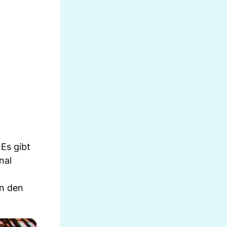
 Es gibt
nal
on den