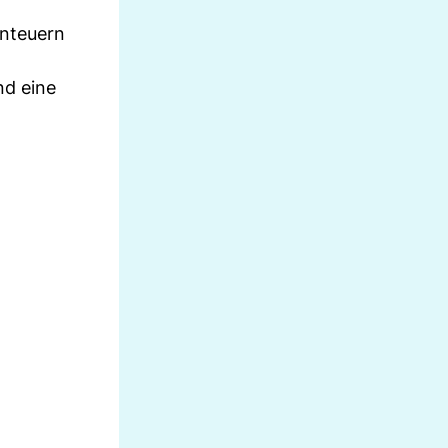
enteuern
nd eine