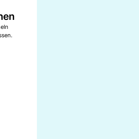
chen
heln
ssen.