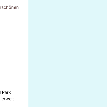
rschönen
l Park
ierwelt