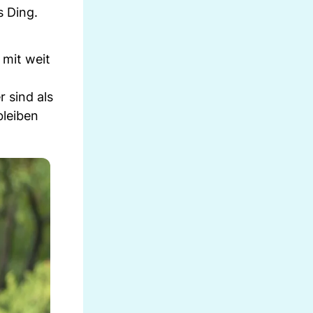
s Ding.
 mit weit
 sind als
bleiben