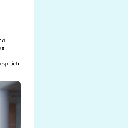
nd
se
Gespräch