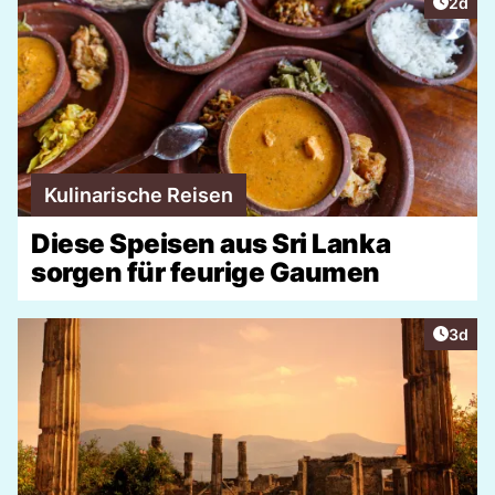
Artike
2d
Kulinarische Reisen
Diese Speisen aus Sri Lanka
sorgen für feurige Gaumen
Artike
3d