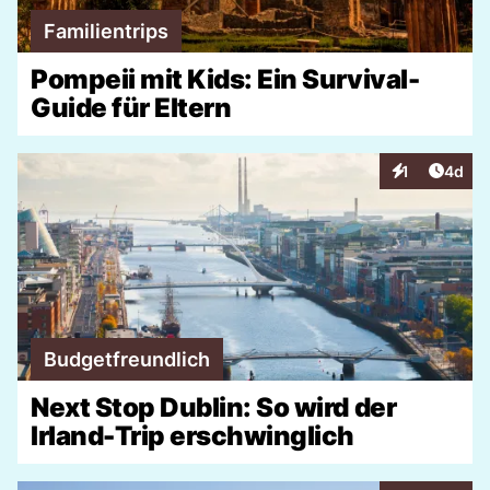
Familientrips
Pompeii mit Kids: Ein Survival-
Guide für Eltern
Artike
1
4d
Interaktionen
Budgetfreundlich
Next Stop Dublin: So wird der
Irland-Trip erschwinglich