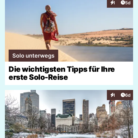
Artike
1
5d
Interaktionen
Solo unterwegs
Die wichtigsten Tipps für Ihre
erste Solo-Reise
Artike
1
6d
Interaktionen