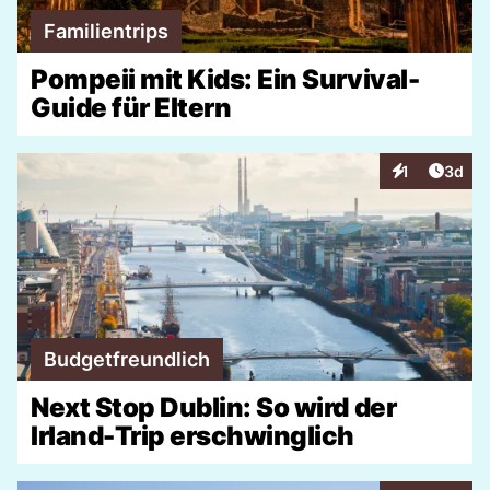
Familientrips
Pompeii mit Kids: Ein Survival-
Guide für Eltern
Artike
1
3d
Interaktionen
Budgetfreundlich
Next Stop Dublin: So wird der
Irland-Trip erschwinglich