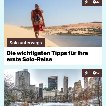
Artike
1
4d
Interaktionen
Solo unterwegs
Die wichtigsten Tipps für Ihre
erste Solo-Reise
Artike
1
5d
Interaktionen