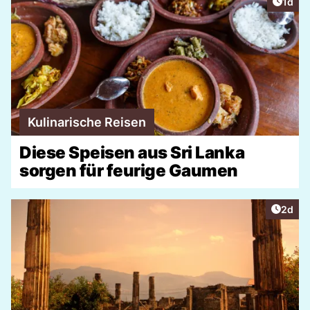
Artike
1d
Kulinarische Reisen
Diese Speisen aus Sri Lanka
sorgen für feurige Gaumen
Artike
2d