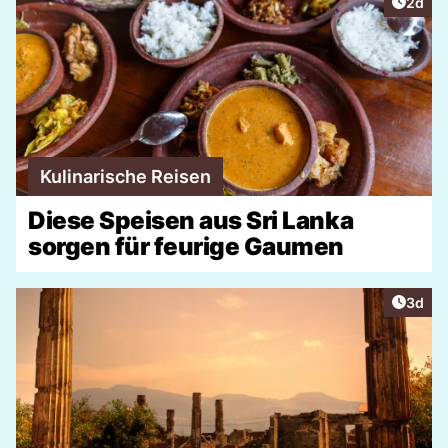
Artike
2d
Kulinarische Reisen
Diese Speisen aus Sri Lanka
sorgen für feurige Gaumen
Artike
3d