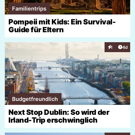
Familientrips
Pompeii mit Kids: Ein Survival-
Guide für Eltern
Artike
1
4d
Interaktionen
Budgetfreundlich
Next Stop Dublin: So wird der
Irland-Trip erschwinglich