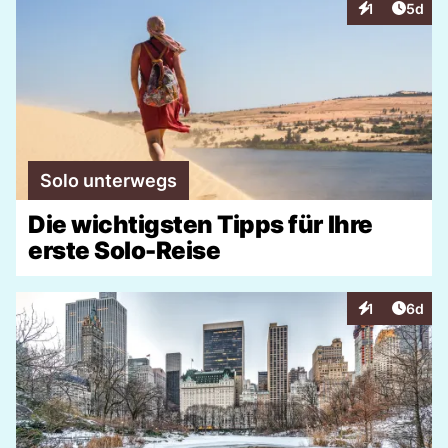
Artike
1
5d
Interaktionen
Solo unterwegs
Die wichtigsten Tipps für Ihre
erste Solo-Reise
Artike
1
6d
Interaktionen