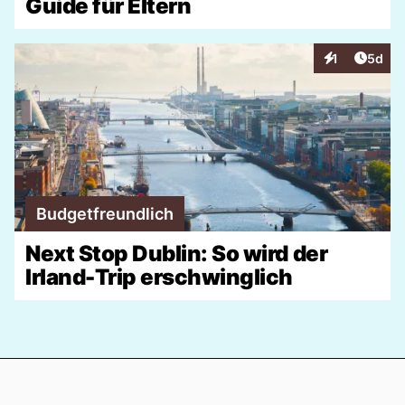
Guide für Eltern
Artike
1
5d
Interaktionen
Budgetfreundlich
Next Stop Dublin: So wird der
Irland-Trip erschwinglich
Footer