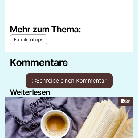
Mehr zum Thema:
Familientrips
Kommentare
Schreibe einen Kommentar
Weiterlesen
Artike
3h