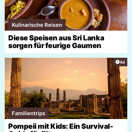
Kulinarische Reisen
Diese Speisen aus Sri Lanka
sorgen für feurige Gaumen
Artike
4d
Familientrips
Pompeii mit Kids: Ein Survival-