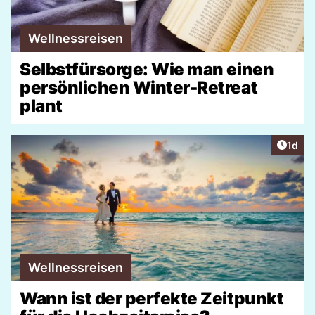
Wellnessreisen
Selbstfürsorge: Wie man einen
persönlichen Winter-Retreat
plant
Artike
1d
Wellnessreisen
Wann ist der perfekte Zeitpunkt